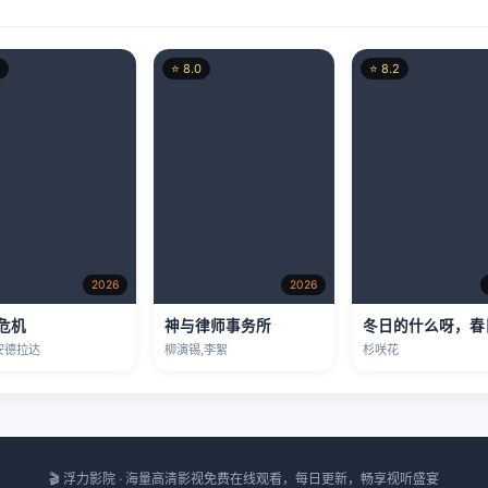
⭐ 8.0
⭐ 8.2
2026
2026
危机
神与律师事务所
安德拉达
柳演锡,李絮
杉咲花
🎬 浮力影院 · 海量高清影视免费在线观看，每日更新，畅享视听盛宴