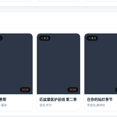
2
⭐ 8.3
⭐ 8.0
2025
2026
黑帮
匹兹堡医护前线 第二季
在你的灿烂季节
·墨菲
诺亚·怀尔
李圣经,蔡钟协