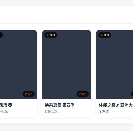
5
⭐ 8.0
⭐ 8.8
2025
2025
现场 零
换乘恋爱 第四季
体能之巅3: 亚洲
朴智允
韩国综艺
金东炫