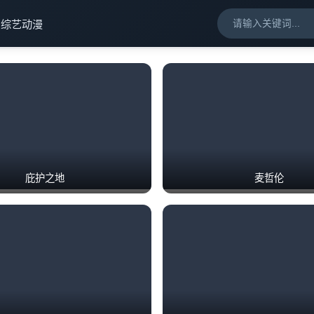
剧
综艺
动漫
庇护之地
麦哲伦