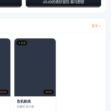
JOJO的奇妙冒险 飙马野郎
更多 >
⭐ 2.0
2024
2024
危机航线
刘德华,张子枫