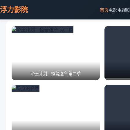
浮力影院
首页
电影
电视
帝王计划：怪兽遗产 第二季