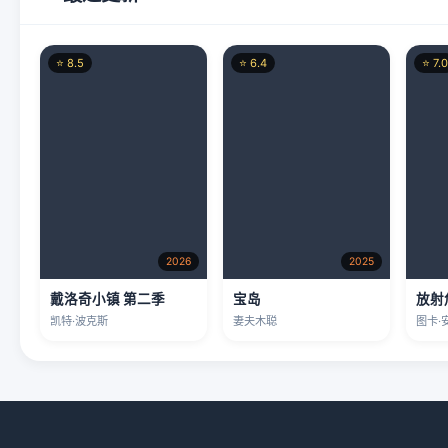
⭐ 8.5
⭐ 6.4
⭐ 7.0
2026
2025
戴洛奇小镇 第二季
宝岛
放射
凯特·波克斯
妻夫木聪
图卡·