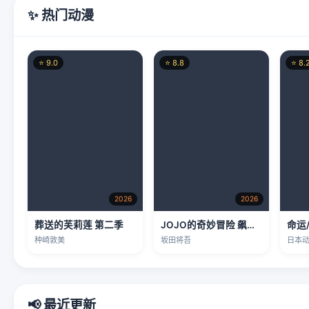
✨ 热门动漫
⭐ 9.0
⭐ 8.8
⭐ 8.
2026
2026
葬送的芙莉莲 第二季
JOJO的奇妙冒险 飙马野郎
命运
种崎敦美
坂田将吾
日本
📢 最近更新