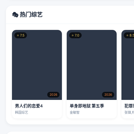
🎭 热门综艺
⭐ 7.5
⭐ 7.0
⭐ 8.
2026
2026
男人们的恋爱4
单身即地狱 第五季
犯罪
韩国综艺
金敏智
张镇,