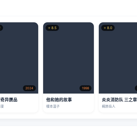
2
⭐ 8.5
⭐ 8.0
2024
1998
/奇异赝品
他和她的故事
炎炎消防队 三之
动漫
榎本温子
梶原岳人