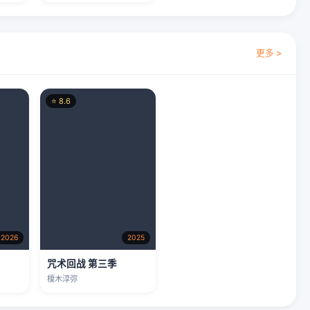
更多 >
⭐ 8.6
2026
2025
咒术回战 第三季
榎木淳弥