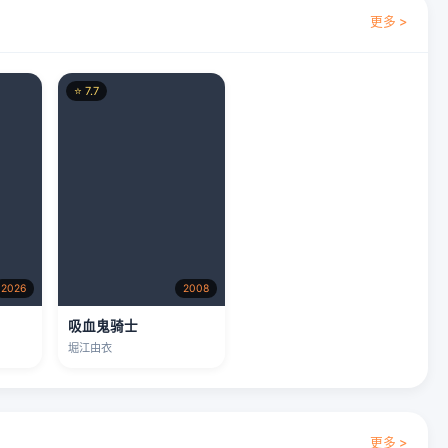
更多 >
⭐ 7.7
2026
2008
章
吸血鬼骑士
堀江由衣
更多 >