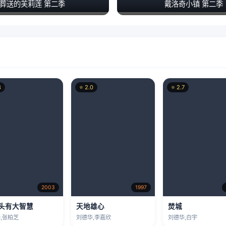
葬送的芙莉莲 第二季
戴洛奇小镇 第二季
8
⭐ 2.0
⭐ 2.7
2003
1997
头有大智慧
天地雄心
焚城
,张柏芝
刘德华,李嘉欣
刘德华,白宇