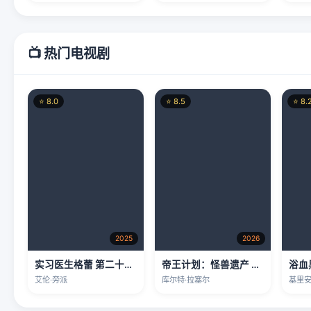
📺 热门电视剧
⭐ 8.0
⭐ 8.5
⭐ 8.
2025
2026
实习医生格蕾 第二十二季
帝王计划：怪兽遗产 第二季
浴血
艾伦·旁派
库尔特·拉塞尔
基里安