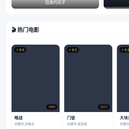
隐身的名字
🎬 热门电影
⭐ 8.6
⭐ 8.0
⭐ 6.
1999
2007
暗战
门徒
大块
刘德华,刘青云
刘德华,吴彦祖
刘德华